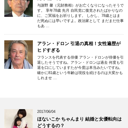
与謝野 馨（元財務相）がお亡くなりになったそうで
す。 享年78歳 先月 自民党に復党されたばかりなの
に、ご冥福をお祈りします。 しかし、78歳とはま
だ死ぬには早いですよ。政治家として まだまだ仕事
もあ …
アラン・ドロン 引退の真相！女性遍歴が
ヒドすぎる
フランスを代表する俳優 アラン・ドロンが俳優を引
退したそうですね。アラン・ドロンは過去 何度も引
退を口にしていますたが今度は本当みたいですね。
確かに81歳という年齢は現役を続けるのは大変かも
しれませ …
2017/06/04
ほないこか ちゃんまり 結婚と女優転向は
どうするの？