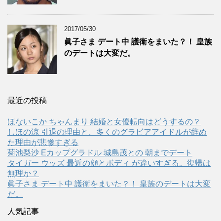
2017/05/30
眞子さま デート中 護衛をまいた？！ 皇族
のデートは大変だ。
最近の投稿
ほないこか ちゃんまり 結婚と女優転向はどうするの？
しほの涼 引退の理由と、多くのグラビアアイドルが辞め
た理由が悲惨すぎる
菊池梨沙 Eカップグラドル 城島茂との 朝までデート
タイガー ウッズ 最近の顔とボディ が違いすぎる。復帰は
無理か？
眞子さま デート中 護衛をまいた？！ 皇族のデートは大変
だ。
人気記事