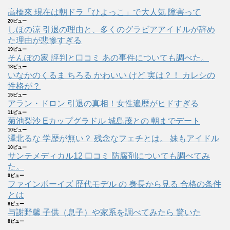
高橋來 現在は朝ドラ「ひよっこ」で大人気 障害って
20ビュー
しほの涼 引退の理由と、多くのグラビアアイドルが辞め
た理由が悲惨すぎる
19ビュー
そんぽの家 評判と口コミ あの事件についても調べた。
18ビュー
いなかのくるま ちろる かわいい けど 実は？！ カレシの
性格が？
15ビュー
アラン・ドロン 引退の真相！女性遍歴がヒドすぎる
11ビュー
菊池梨沙 Eカップグラドル 城島茂との 朝までデート
10ビュー
澤北るな 学歴が無い？ 残念なフェチとは。 妹もアイドル
10ビュー
サンテメディカル12 口コミ 防腐剤についても調べてみ
た。
9ビュー
ファインボーイズ 歴代モデル の 身長から見る 合格の条件
とは
8ビュー
与謝野馨 子供（息子）や家系を調べてみたら 驚いた
8ビュー