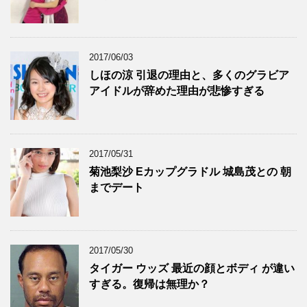
2017/06/03
しほの涼 引退の理由と、多くのグラビア
アイドルが辞めた理由が悲惨すぎる
2017/05/31
菊池梨沙 Eカップグラドル 城島茂との 朝
までデート
2017/05/30
タイガー ウッズ 最近の顔とボディ が違い
すぎる。復帰は無理か？