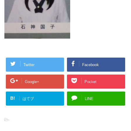
Twitter
Facebook
Google+
Pocket
B!
はてブ
LINE
-