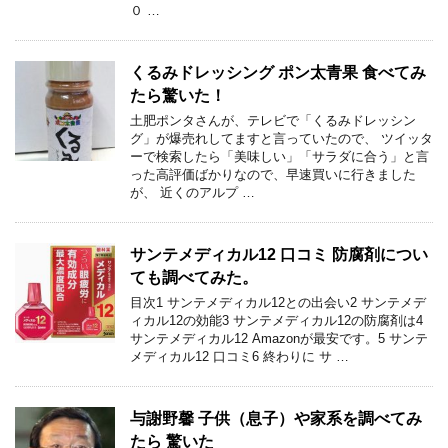
０ …
くるみドレッシング ポン太青果 食べてみ
たら驚いた！
土肥ポンタさんが、テレビで「くるみドレッシン
グ」が爆売れしてますと言っていたので、 ツイッタ
ーで検索したら「美味しい」「サラダに合う」と言
った高評価ばかりなので、早速買いに行きました
が、 近くのアルプ …
サンテメディカル12 口コミ 防腐剤につい
ても調べてみた。
目次1 サンテメディカル12との出会い2 サンテメデ
ィカル12の効能3 サンテメディカル12の防腐剤は4
サンテメディカル12 Amazonが最安です。5 サンテ
メディカル12 口コミ6 終わりに サ …
与謝野馨 子供（息子）や家系を調べてみ
たら 驚いた