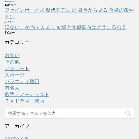
13ビュー
ファインボーイズ 歴代モデル の 身長から見る 合格の条件
とは
8ビュー
ほないこか ちゃんまり 結婚と女優転向はどうするの？
6ビュー
カテゴリー
お笑い
その他
アスリート
スポーツ
バラエティ番組
有名人
歌手・アーティスト
ＴＶドラマ・映画
アーカイブ