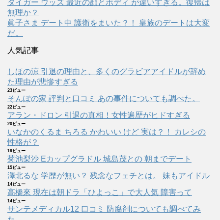
タイガー ウッズ 最近の顔とボディ が違いすぎる。復帰は
無理か？
眞子さま デート中 護衛をまいた？！ 皇族のデートは大変
だ。
人気記事
しほの涼 引退の理由と、多くのグラビアアイドルが辞め
た理由が悲惨すぎる
23ビュー
そんぽの家 評判と口コミ あの事件についても調べた。
22ビュー
アラン・ドロン 引退の真相！女性遍歴がヒドすぎる
20ビュー
いなかのくるま ちろる かわいい けど 実は？！ カレシの
性格が？
19ビュー
菊池梨沙 Eカップグラドル 城島茂との 朝までデート
15ビュー
澤北るな 学歴が無い？ 残念なフェチとは。 妹もアイドル
14ビュー
高橋來 現在は朝ドラ「ひよっこ」で大人気 障害って
14ビュー
サンテメディカル12 口コミ 防腐剤についても調べてみ
た。