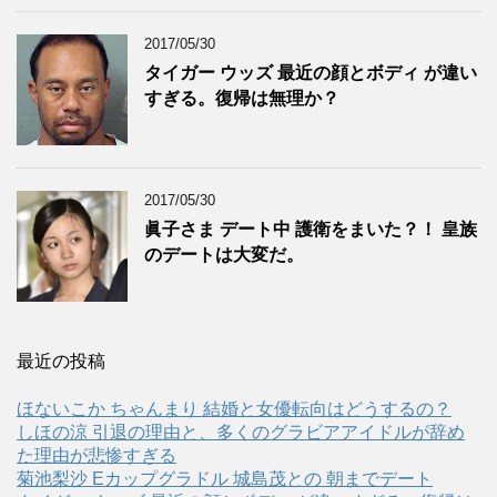
2017/05/30
タイガー ウッズ 最近の顔とボディ が違い
すぎる。復帰は無理か？
2017/05/30
眞子さま デート中 護衛をまいた？！ 皇族
のデートは大変だ。
最近の投稿
ほないこか ちゃんまり 結婚と女優転向はどうするの？
しほの涼 引退の理由と、多くのグラビアアイドルが辞め
た理由が悲惨すぎる
菊池梨沙 Eカップグラドル 城島茂との 朝までデート