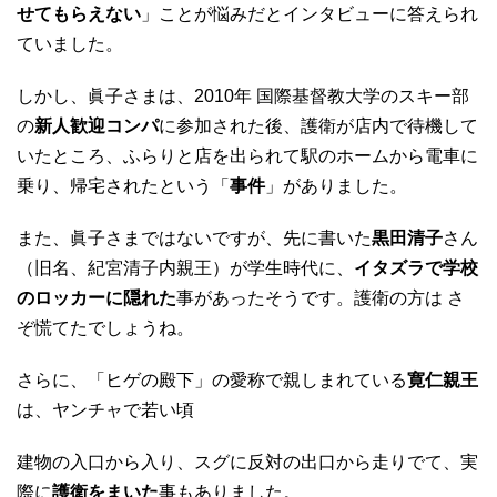
せてもらえない
」ことが悩みだとインタビューに答えられ
ていました。
しかし、眞子さまは、2010年 国際基督教大学のスキー部
の
新人歓迎コンパ
に参加された後、護衛が店内で待機して
いたところ、ふらりと店を出られて駅のホームから電車に
乗り、帰宅されたという「
事件
」がありました。
また、眞子さまではないですが、先に書いた
黒田清子
さん
（旧名、紀宮清子内親王）が学生時代に、
イタズラで学校
のロッカーに隠れた
事があったそうです。護衛の方は さ
ぞ慌てたでしょうね。
さらに、「ヒゲの殿下」の愛称で親しまれている
寛仁親王
は、ヤンチャで若い頃
建物の入口から入り、スグに反対の出口から走りでて、実
際に
護衛をまいた
事もありました。