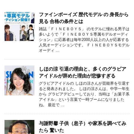
ファインボーイズ 歴代モデル の 身長から
見る 合格の条件とは
雑誌「ＦＩＮＥＢＯＹＳ」 のモデルに憧れる男子は
多いようで「ＦＩＮＥＢＯＹＳ専属モデルオーディ
ション」に応募者は毎年2000人以上の人が応募する
人気オーディションです。 ＦＩＮＥＢＯＹＳモデル
オーディ …
しほの涼 引退の理由と、多くのグラビア
アイドルが辞めた理由が悲惨すぎる
グラビアアイドルの しほの涼さんが芸能界を引退す
ると発表されました。 しほの涼さんは、中学一年生
から グラビアデビューしており、当時は「お菓子系
アイドル」という言葉で一時ブームになりました
ね。 最近で …
与謝野馨 子供（息子）や家系を調べてみ
たら 驚いた