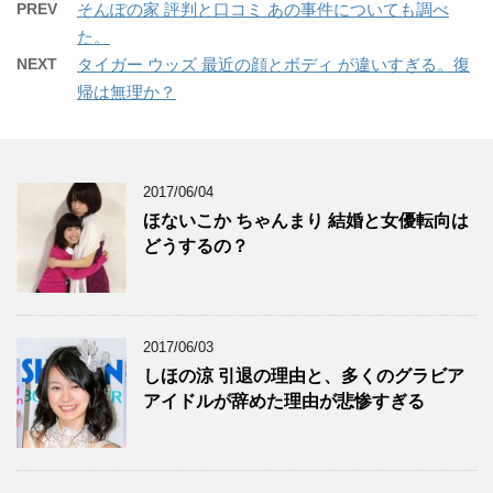
PREV
そんぽの家 評判と口コミ あの事件についても調べ
た。
NEXT
タイガー ウッズ 最近の顔とボディ が違いすぎる。復
帰は無理か？
2017/06/04
ほないこか ちゃんまり 結婚と女優転向は
どうするの？
2017/06/03
しほの涼 引退の理由と、多くのグラビア
アイドルが辞めた理由が悲惨すぎる