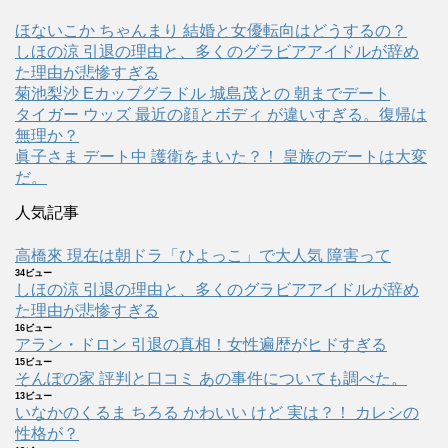
ほないこか ちゃんまり 結婚と女優転向はどうするの？
しほの涼 引退の理由と、多くのグラビアアイドルが辞め
た理由が悲惨すぎる
菊池梨沙 Eカップグラドル 城島茂との 朝までデート
タイガー ウッズ 最近の顔とボディ が違いすぎる。復帰は
無理か？
眞子さま デート中 護衛をまいた？！ 皇族のデートは大変
だ。
人気記事
高橋來 現在は朝ドラ「ひよっこ」で大人気 障害って
34ビュー
しほの涼 引退の理由と、多くのグラビアアイドルが辞め
た理由が悲惨すぎる
16ビュー
アラン・ドロン 引退の真相！女性遍歴がヒドすぎる
15ビュー
そんぽの家 評判と口コミ あの事件についても調べた。
13ビュー
いなかのくるま ちろる かわいい けど 実は？！ カレシの
性格が？