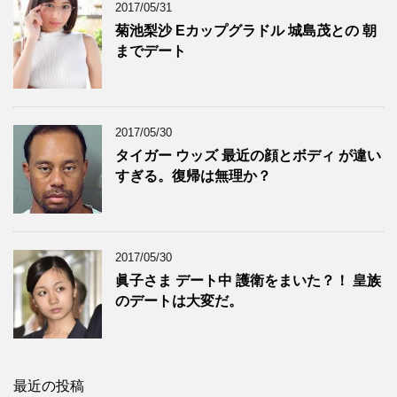
2017/05/31
菊池梨沙 Eカップグラドル 城島茂との 朝
までデート
2017/05/30
タイガー ウッズ 最近の顔とボディ が違い
すぎる。復帰は無理か？
2017/05/30
眞子さま デート中 護衛をまいた？！ 皇族
のデートは大変だ。
最近の投稿