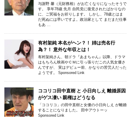
与謝野 馨（元財務相）がお亡くなりになったそうで
す。 享年78歳 先月 自民党に復党されたばかりなの
に、ご冥福をお祈りします。 しかし、78歳とはま
だ死ぬには早いですよ。政治家として まだまだ仕事
もあ …
有村架純 本名がヘン？！ 姉は売名行
為？！ 意外な年収とは！
有村架純さん、朝ドラ『あまちゃん』以降、ドラマ
はもちろん映画やＣＭに引っ張りだこの人気女優さ
んですが、 実はデビュー前、かなりの苦労人だった
ようです。 Sponsored Link
ココリコ田中直樹 と 小日向しえ 離婚原因
がゲス凄い 親権はどうなる
「ココリコ」の田中直樹と女優の小日向しえ が離婚
することになりました。 田中アウトーッ
Sponsored Link