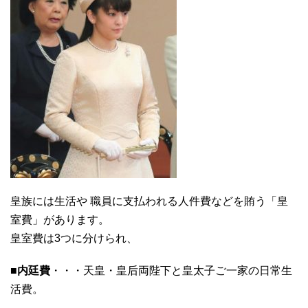
皇族には生活や 職員に支払われる人件費などを賄う「皇
室費」があります。
皇室費は3つに分けられ、
■内廷費
・・・天皇・皇后両陛下と皇太子ご一家の日常生
活費。