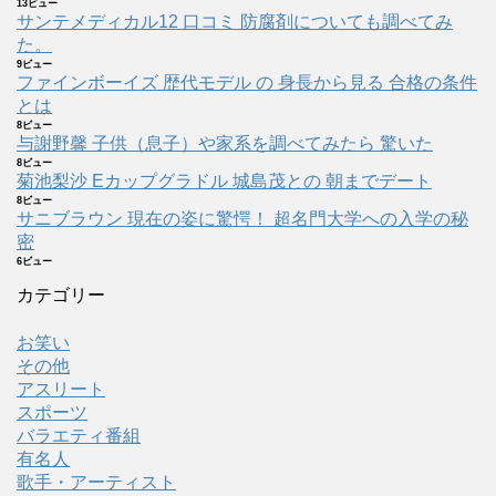
13ビュー
サンテメディカル12 口コミ 防腐剤についても調べてみ
た。
9ビュー
ファインボーイズ 歴代モデル の 身長から見る 合格の条件
とは
8ビュー
与謝野馨 子供（息子）や家系を調べてみたら 驚いた
8ビュー
菊池梨沙 Eカップグラドル 城島茂との 朝までデート
8ビュー
サニブラウン 現在の姿に驚愕！ 超名門大学への入学の秘
密
6ビュー
カテゴリー
お笑い
その他
アスリート
スポーツ
バラエティ番組
有名人
歌手・アーティスト