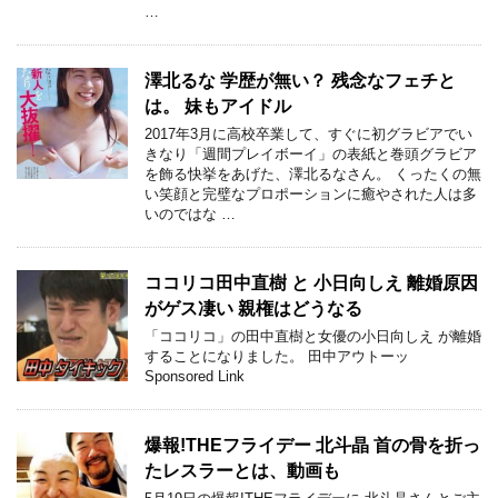
…
澤北るな 学歴が無い？ 残念なフェチと
は。 妹もアイドル
2017年3月に高校卒業して、すぐに初グラビアでい
きなり「週間プレイボーイ」の表紙と巻頭グラビア
を飾る快挙をあげた、澤北るなさん。 くったくの無
い笑顔と完璧なプロポーションに癒やされた人は多
いのではな …
ココリコ田中直樹 と 小日向しえ 離婚原因
がゲス凄い 親権はどうなる
「ココリコ」の田中直樹と女優の小日向しえ が離婚
することになりました。 田中アウトーッ
Sponsored Link
爆報!THEフライデー 北斗晶 首の骨を折っ
たレスラーとは、動画も