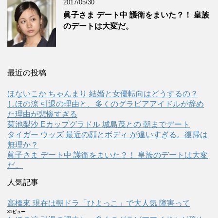
2017/05/30
眞子さま デート中 護衛をまいた？！ 皇族
のデートは大変だ。
最近の投稿
ほないこか ちゃんまり 結婚と女優転向はどうするの？
しほの涼 引退の理由と、多くのグラビアアイドルが辞め
た理由が悲惨すぎる
菊池梨沙 Eカップグラドル 城島茂との 朝までデート
タイガー ウッズ 最近の顔とボディ が違いすぎる。復帰は
無理か？
眞子さま デート中 護衛をまいた？！ 皇族のデートは大変
だ。
人気記事
高橋來 現在は朝ドラ「ひよっこ」で大人気 障害って
31ビュー