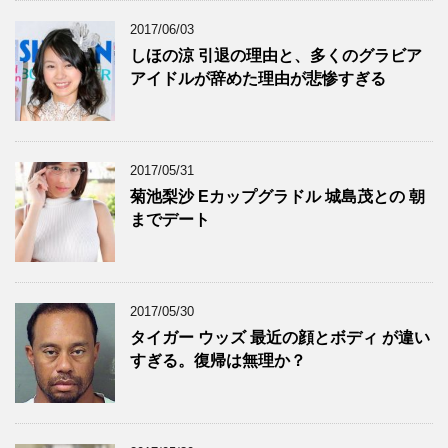
2017/06/03
しほの涼 引退の理由と、多くのグラビア
アイドルが辞めた理由が悲惨すぎる
2017/05/31
菊池梨沙 Eカップグラドル 城島茂との 朝
までデート
2017/05/30
タイガー ウッズ 最近の顔とボディ が違い
すぎる。復帰は無理か？