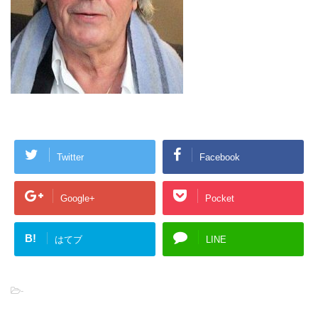
Twitter
Facebook
Google+
Pocket
B!
はてブ
LINE
-