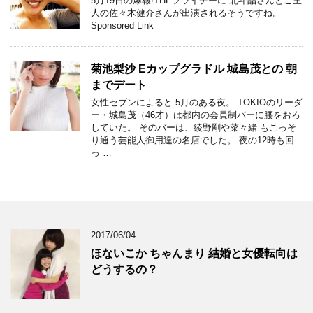
5月19日の爆報!THEフライデーに 北斗晶さんとご主
人の佐々木健介さんが出演されるそうですね。
Sponsored Link
菊池梨沙 Eカップグラドル 城島茂との 朝
までデート
女性セブンによると 5月のある夜。 TOKIOのリーダ
ー・城島茂（46才）は都内の会員制バーに腰をおろ
していた。 そのバーは、綾野剛や菜々緒 もこっそ
り通う芸能人御用達の名店でした。 夜の12時も回
っ …
2017/06/04
ほないこか ちゃんまり 結婚と女優転向は
どうするの？