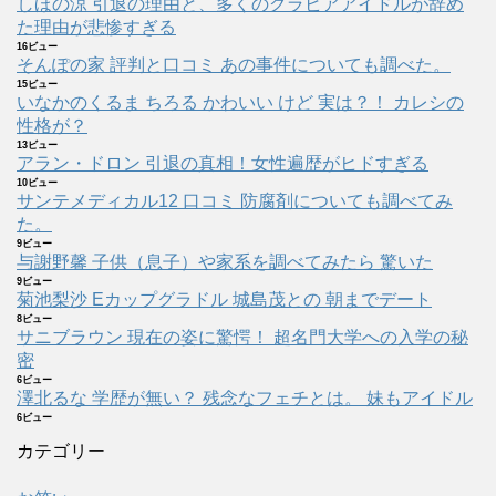
しほの涼 引退の理由と、多くのグラビアアイドルが辞め
た理由が悲惨すぎる
16ビュー
そんぽの家 評判と口コミ あの事件についても調べた。
15ビュー
いなかのくるま ちろる かわいい けど 実は？！ カレシの
性格が？
13ビュー
アラン・ドロン 引退の真相！女性遍歴がヒドすぎる
10ビュー
サンテメディカル12 口コミ 防腐剤についても調べてみ
た。
9ビュー
与謝野馨 子供（息子）や家系を調べてみたら 驚いた
9ビュー
菊池梨沙 Eカップグラドル 城島茂との 朝までデート
8ビュー
サニブラウン 現在の姿に驚愕！ 超名門大学への入学の秘
密
6ビュー
澤北るな 学歴が無い？ 残念なフェチとは。 妹もアイドル
6ビュー
カテゴリー