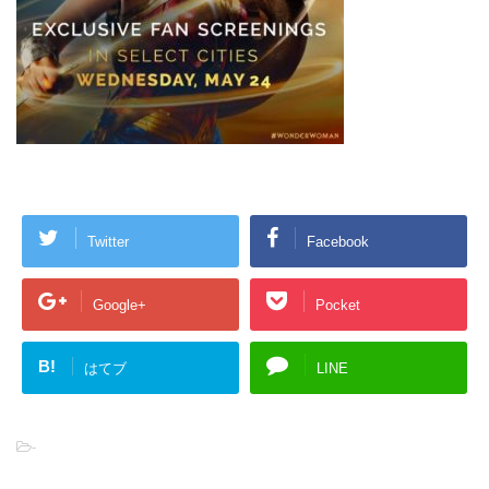
Twitter
Facebook
Google+
Pocket
B!
はてブ
LINE
-