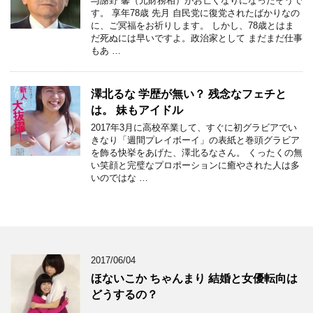
与謝野 馨（元財務相）がお亡くなりになったそうで
す。 享年78歳 先月 自民党に復党されたばかりなの
に、ご冥福をお祈りします。 しかし、78歳とはま
だ死ぬには早いですよ。政治家として まだまだ仕事
もあ …
澤北るな 学歴が無い？ 残念なフェチと
は。 妹もアイドル
2017年3月に高校卒業して、すぐに初グラビアでい
きなり「週間プレイボーイ」の表紙と巻頭グラビア
を飾る快挙をあげた、澤北るなさん。 くったくの無
い笑顔と完璧なプロポーションに癒やされた人は多
いのではな …
2017/06/04
ほないこか ちゃんまり 結婚と女優転向は
どうするの？