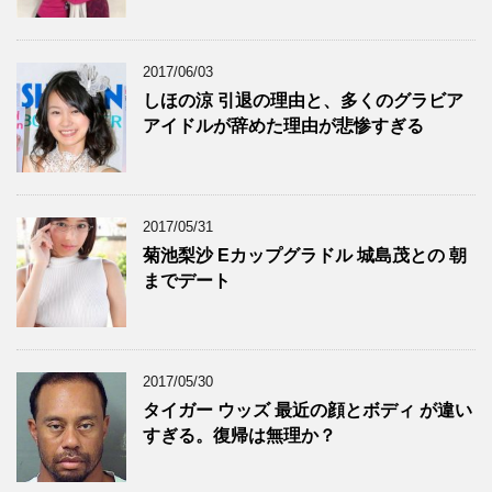
2017/06/03
しほの涼 引退の理由と、多くのグラビア
アイドルが辞めた理由が悲惨すぎる
2017/05/31
菊池梨沙 Eカップグラドル 城島茂との 朝
までデート
2017/05/30
タイガー ウッズ 最近の顔とボディ が違い
すぎる。復帰は無理か？