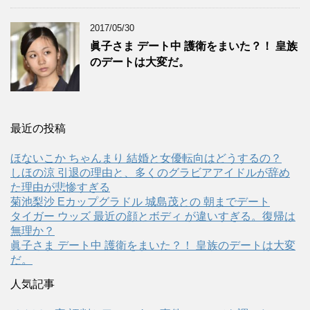
2017/05/30
眞子さま デート中 護衛をまいた？！ 皇族
のデートは大変だ。
最近の投稿
ほないこか ちゃんまり 結婚と女優転向はどうするの？
しほの涼 引退の理由と、多くのグラビアアイドルが辞め
た理由が悲惨すぎる
菊池梨沙 Eカップグラドル 城島茂との 朝までデート
タイガー ウッズ 最近の顔とボディ が違いすぎる。復帰は
無理か？
眞子さま デート中 護衛をまいた？！ 皇族のデートは大変
だ。
人気記事