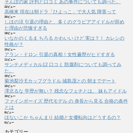
そんぽの家 評判と口コミ あの事件についても調べた。
22ビュー
高橋來 現在は朝ドラ「ひよっこ」で大人気 障害って
20ビュー
しほの涼 引退の理由と、多くのグラビアアイドルが辞め
た理由が悲惨すぎる
18ビュー
いなかのくるま ちろる かわいい けど 実は？！ カレシの
性格が？
15ビュー
アラン・ドロン 引退の真相！女性遍歴がヒドすぎる
11ビュー
サンテメディカル12 口コミ 防腐剤についても調べてみ
た。
10ビュー
菊池梨沙 Eカップグラドル 城島茂との 朝までデート
10ビュー
澤北るな 学歴が無い？ 残念なフェチとは。 妹もアイドル
10ビュー
ファインボーイズ 歴代モデル の 身長から見る 合格の条件
とは
8ビュー
ほないこか ちゃんまり 結婚と女優転向はどうするの？
6ビュー
カテゴリー