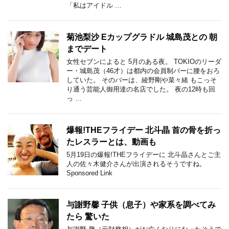
「私はアイドル …
菊池梨沙 Eカップグラドル 城島茂との 朝
までデート
女性セブンによると 5月のある夜。 TOKIOのリーダ
ー・城島茂（46才）は都内の会員制バーに腰をおろ
していた。 そのバーは、綾野剛や菜々緒 もこっそ
り通う芸能人御用達の名店でした。 夜の12時も回
っ …
爆報!THEフライデー 北斗晶 首の骨を折っ
たレスラーとは、動画も
5月19日の爆報!THEフライデーに 北斗晶さんとご主
人の佐々木健介さんが出演されるそうですね。
Sponsored Link
与謝野馨 子供（息子）や家系を調べてみ
たら 驚いた