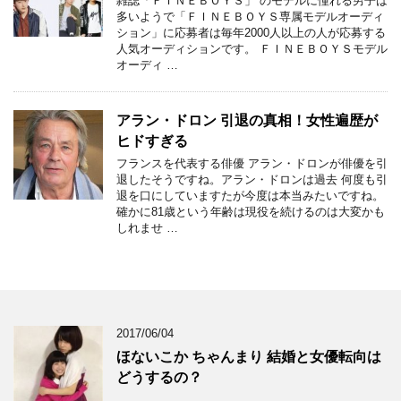
雑誌「ＦＩＮＥＢＯＹＳ」 のモデルに憧れる男子は
多いようで「ＦＩＮＥＢＯＹＳ専属モデルオーディ
ション」に応募者は毎年2000人以上の人が応募する
人気オーディションです。 ＦＩＮＥＢＯＹＳモデル
オーディ …
アラン・ドロン 引退の真相！女性遍歴が
ヒドすぎる
フランスを代表する俳優 アラン・ドロンが俳優を引
退したそうですね。アラン・ドロンは過去 何度も引
退を口にしていますたが今度は本当みたいですね。
確かに81歳という年齢は現役を続けるのは大変かも
しれませ …
2017/06/04
ほないこか ちゃんまり 結婚と女優転向は
どうするの？