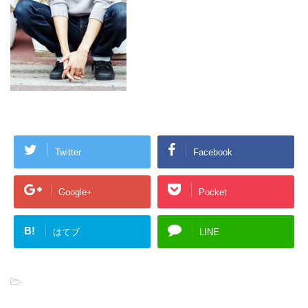
Twitter
Facebook
Google+
Pocket
B!
はてブ
LINE
-