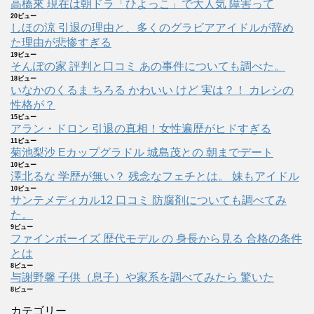
高橋來 現在は朝ドラ「ひよっこ」で大人気 障害って
20ビュー
しほの涼 引退の理由と、多くのグラビアアイドルが辞め
た理由が悲惨すぎる
19ビュー
そんぽの家 評判と口コミ あの事件についても調べた。
18ビュー
いなかのくるま ちろる かわいい けど 実は？！ カレシの
性格が？
15ビュー
アラン・ドロン 引退の真相！女性遍歴がヒドすぎる
11ビュー
菊池梨沙 Eカップグラドル 城島茂との 朝までデート
10ビュー
澤北るな 学歴が無い？ 残念なフェチとは。 妹もアイドル
10ビュー
サンテメディカル12 口コミ 防腐剤についても調べてみ
た。
9ビュー
ファインボーイズ 歴代モデル の 身長から見る 合格の条件
とは
8ビュー
与謝野馨 子供（息子）や家系を調べてみたら 驚いた
8ビュー
カテゴリー