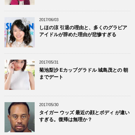
2017/06/03
しほの涼 引退の理由と、多くのグラビア
アイドルが辞めた理由が悲惨すぎる
2017/05/31
菊池梨沙 Eカップグラドル 城島茂との 朝
までデート
2017/05/30
タイガー ウッズ 最近の顔とボディ が違い
すぎる。復帰は無理か？