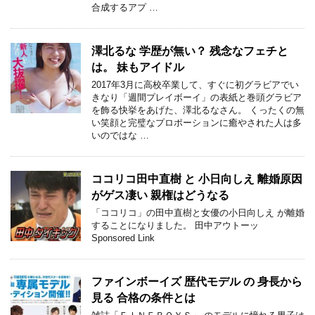
合成するアプ …
澤北るな 学歴が無い？ 残念なフェチと
は。 妹もアイドル
2017年3月に高校卒業して、すぐに初グラビアでい
きなり「週間プレイボーイ」の表紙と巻頭グラビア
を飾る快挙をあげた、澤北るなさん。 くったくの無
い笑顔と完璧なプロポーションに癒やされた人は多
いのではな …
ココリコ田中直樹 と 小日向しえ 離婚原因
がゲス凄い 親権はどうなる
「ココリコ」の田中直樹と女優の小日向しえ が離婚
することになりました。 田中アウトーッ
Sponsored Link
ファインボーイズ 歴代モデル の 身長から
見る 合格の条件とは