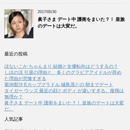
2017/05/30
眞子さま デート中 護衛をまいた？！ 皇族
のデートは大変だ。
最近の投稿
ほないこか ちゃんまり 結婚と女優転向はどうするの？
しほの涼 引退の理由と、多くのグラビアアイドルが辞め
た理由が悲惨すぎる
菊池梨沙 Eカップグラドル 城島茂との 朝までデート
タイガー ウッズ 最近の顔とボディ が違いすぎる。復帰は
無理か？
眞子さま デート中 護衛をまいた？！ 皇族のデートは大変
だ。
人気記事