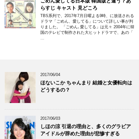
ごめん愛してる日本版 韓国版と違う？あ
らすじ キャスト 見どころ
TBS系列で、2017年7月日曜よる9時、に放送される
ドラマ「ごめん、愛してる」について詳しい事が判
りました。 「ごめん､愛してる」は元々 2004年に韓
国のテレビで制作された大ヒットドラマで、あの「
…
2017/06/04
ほないこか ちゃんまり 結婚と女優転向は
どうするの？
2017/06/03
しほの涼 引退の理由と、多くのグラビア
アイドルが辞めた理由が悲惨すぎる