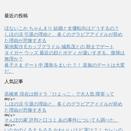
最近の投稿
ほないこか ちゃんまり 結婚と女優転向はどうするの？
しほの涼 引退の理由と、多くのグラビアアイドルが辞め
た理由が悲惨すぎる
菊池梨沙 Eカップグラドル 城島茂との 朝までデート
タイガー ウッズ 最近の顔とボディ が違いすぎる。復帰は
無理か？
眞子さま デート中 護衛をまいた？！ 皇族のデートは大変
だ。
人気記事
高橋來 現在は朝ドラ「ひよっこ」で大人気 障害って
20ビュー
しほの涼 引退の理由と、多くのグラビアアイドルが辞め
た理由が悲惨すぎる
19ビュー
そんぽの家 評判と口コミ あの事件についても調べた。
18ビュー
いなかのくるま ちろる かわいい けど 実は？！ カレシの