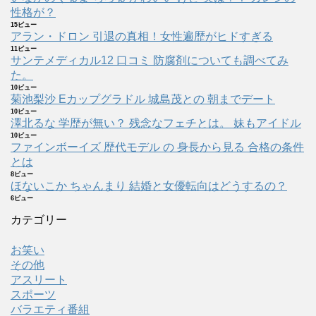
性格が？
15ビュー
アラン・ドロン 引退の真相！女性遍歴がヒドすぎる
11ビュー
サンテメディカル12 口コミ 防腐剤についても調べてみ
た。
10ビュー
菊池梨沙 Eカップグラドル 城島茂との 朝までデート
10ビュー
澤北るな 学歴が無い？ 残念なフェチとは。 妹もアイドル
10ビュー
ファインボーイズ 歴代モデル の 身長から見る 合格の条件
とは
8ビュー
ほないこか ちゃんまり 結婚と女優転向はどうするの？
6ビュー
カテゴリー
お笑い
その他
アスリート
スポーツ
バラエティ番組