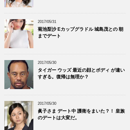
2017/05/31
菊池梨沙 Eカップグラドル 城島茂との 朝
までデート
2017/05/30
タイガー ウッズ 最近の顔とボディ が違い
すぎる。復帰は無理か？
2017/05/30
眞子さま デート中 護衛をまいた？！ 皇族
のデートは大変だ。