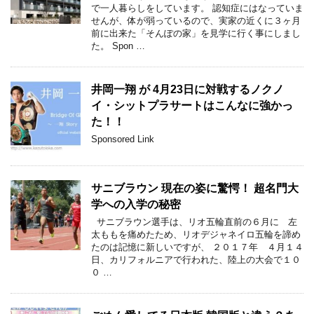
で一人暮らしをしています。 認知症にはなっていま
せんが、体が弱っているので、実家の近くに３ヶ月
前に出来た「そんぽの家」を見学に行く事にしまし
た。 Spon …
井岡一翔 が 4月23日に対戦するノクノ
イ・シットプラサートはこんなに強かっ
た！！
Sponsored Link
サニブラウン 現在の姿に驚愕！ 超名門大
学への入学の秘密
サニブラウン選手は、リオ五輪直前の６月に 左
太ももを痛めたため、リオデジャネイロ五輪を諦め
たのは記憶に新しいですが、 ２０１７年 ４月１４
日、カリフォルニアで行われた、陸上の大会で１０
０ …