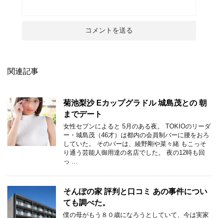
関連記事
菊池梨沙 Eカップグラドル 城島茂との 朝
までデート
女性セブンによると 5月のある夜。 TOKIOのリーダ
ー・城島茂（46才）は都内の会員制バーに腰をおろ
していた。 そのバーは、綾野剛や菜々緒 もこっそ
り通う芸能人御用達の名店でした。 夜の12時も回
っ …
そんぽの家 評判と口コミ あの事件につい
ても調べた。
僕の母がもう８０歳になろうとしていて、今は実家