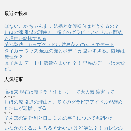
最近の投稿
ほないこか ちゃんまり 結婚と女優転向はどうするの？
しほの涼 引退の理由と、多くのグラビアアイドルが辞め
た理由が悲惨すぎる
菊池梨沙 Eカップグラドル 城島茂との 朝までデート
タイガー ウッズ 最近の顔とボディ が違いすぎる。復帰は
無理か？
眞子さま デート中 護衛をまいた？！ 皇族のデートは大変
だ。
人気記事
高橋來 現在は朝ドラ「ひよっこ」で大人気 障害って
20ビュー
しほの涼 引退の理由と、多くのグラビアアイドルが辞め
た理由が悲惨すぎる
18ビュー
そんぽの家 評判と口コミ あの事件についても調べた。
18ビュー
いなかのくるま ちろる かわいい けど 実は？！ カレシの