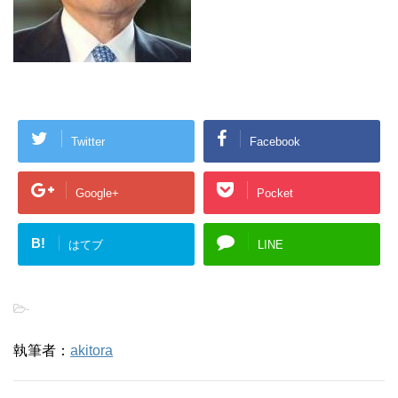
Twitter
Facebook
Google+
Pocket
B!
はてブ
LINE
-
執筆者：
akitora