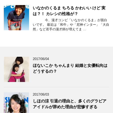
いなかのくるま ちろる かわいい けど 実
は？！ カレシの性格が？
今、漫才コンビ「いなかのくるま」が面白
いです。 最近は「和牛」や「尼神インター」「大自
然」など若手の漫才師が増えてま …
2017/06/04
ほないこか ちゃんまり 結婚と女優転向は
どうするの？
2017/06/03
しほの涼 引退の理由と、多くのグラビア
アイドルが辞めた理由が悲惨すぎる