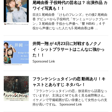
尾崎由香 子役時代の芸名は？ 出演作品 カ
ワイイ写真も！！
目次1 尾崎由香 「けものフレンズ」その後2 尾崎由
香 デビューから子役時代「サンミュージックブレー
ン」3 尾崎由香 子役から声優へ「響 HiBiKi 」4 子
役から声優になった人たち5 尾崎由香は棒 …
井岡一翔 が 4月23日に対戦するノクノ
イ・シットプラサートはこんなに強かっ
た！！
Sponsored Link
フランケンシュタインの恋 動画あり！キ
ャストとあらすじ ネタバレ！
「フランケンシュタインの恋」放送前から話題なっ
ていますが、主演はＣＭでも良く見る綾野剛さん。
イケメンで守備範囲が広い俳優として女性からの支
持が高いですね。 Sponsored Link