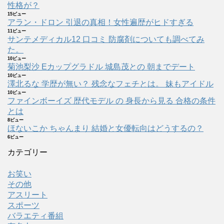
性格が？
15ビュー
アラン・ドロン 引退の真相！女性遍歴がヒドすぎる
11ビュー
サンテメディカル12 口コミ 防腐剤についても調べてみ
た。
10ビュー
菊池梨沙 Eカップグラドル 城島茂との 朝までデート
10ビュー
澤北るな 学歴が無い？ 残念なフェチとは。 妹もアイドル
10ビュー
ファインボーイズ 歴代モデル の 身長から見る 合格の条件
とは
8ビュー
ほないこか ちゃんまり 結婚と女優転向はどうするの？
6ビュー
カテゴリー
お笑い
その他
アスリート
スポーツ
バラエティ番組