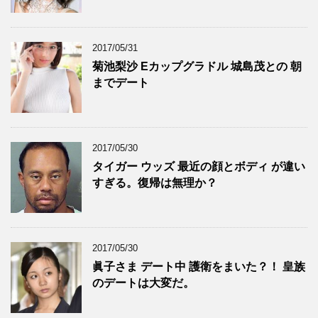
2017/05/31
菊池梨沙 Eカップグラドル 城島茂との 朝
までデート
2017/05/30
タイガー ウッズ 最近の顔とボディ が違い
すぎる。復帰は無理か？
2017/05/30
眞子さま デート中 護衛をまいた？！ 皇族
のデートは大変だ。