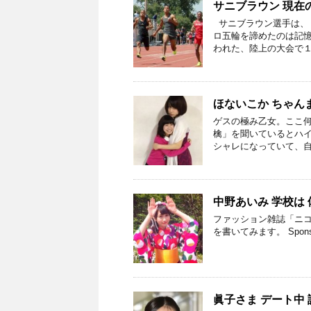
サニブラウン 現在
サニブラウン選手は、
ロ五輪を諦めたのは記憶
われた、陸上の大会で１
ほないこか ちゃん
ゲスの極み乙女。ここ
檎」を聞いているとハイ
シャレになっていて、自
中野あいみ 学校は
ファッション雑誌「ニコ
を書いてみます。 Sponsor
眞子さま デート中