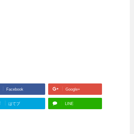
Facebook
Google+
!
はてブ
LINE