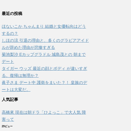
最近の投稿
ほないこか ちゃんまり 結婚と女優転向はどう
するの？
しほの涼 引退の理由と、多くのグラビアアイド
ルが辞めた理由が悲惨すぎる
菊池梨沙 Eカップグラドル 城島茂との 朝まで
デート
タイガー ウッズ 最近の顔とボディ が違いすぎ
る。復帰は無理か？
眞子さま デート中 護衛をまいた？！ 皇族のデ
ートは大変だ。
人気記事
高橋來 現在は朝ドラ「ひよっこ」で大人気 障
害って
29ビュー