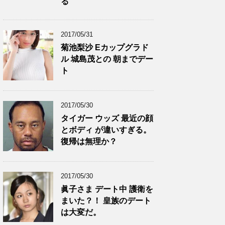
る
2017/05/31
菊池梨沙 Eカップグラド
ル 城島茂との 朝までデー
ト
2017/05/30
タイガー ウッズ 最近の顔
とボディ が違いすぎる。
復帰は無理か？
2017/05/30
眞子さま デート中 護衛を
まいた？！ 皇族のデート
は大変だ。