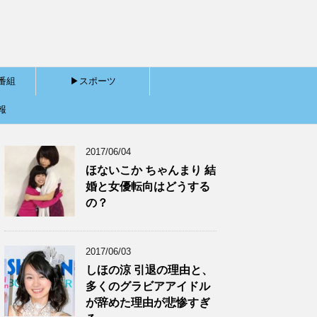
番組
▶スポーツ
報
2017/06/04
ほないこか ちゃんまり 結
婚と女優転向はどうする
の？
2017/06/03
しほの涼 引退の理由と、
多くのグラビアアイドル
が辞めた理由が悲惨すぎ