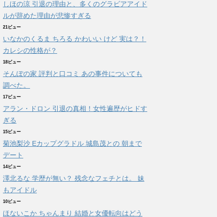
しほの涼 引退の理由と、多くのグラビアアイド
ルが辞めた理由が悲惨すぎる
21ビュー
いなかのくるま ちろる かわいい けど 実は？！
カレシの性格が？
18ビュー
そんぽの家 評判と口コミ あの事件についても
調べた。
17ビュー
アラン・ドロン 引退の真相！女性遍歴がヒドす
ぎる
15ビュー
菊池梨沙 Eカップグラドル 城島茂との 朝まで
デート
14ビュー
澤北るな 学歴が無い？ 残念なフェチとは。 妹
もアイドル
10ビュー
ほないこか ちゃんまり 結婚と女優転向はどう