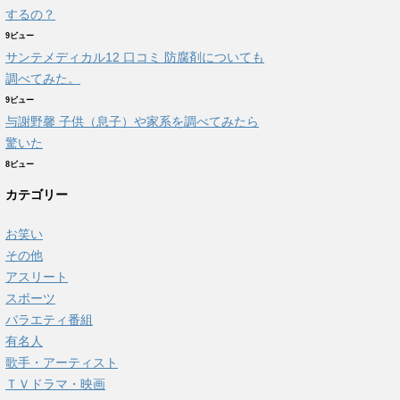
するの？
9ビュー
サンテメディカル12 口コミ 防腐剤についても
調べてみた。
9ビュー
与謝野馨 子供（息子）や家系を調べてみたら
驚いた
8ビュー
カテゴリー
お笑い
その他
アスリート
スポーツ
バラエティ番組
有名人
歌手・アーティスト
ＴＶドラマ・映画