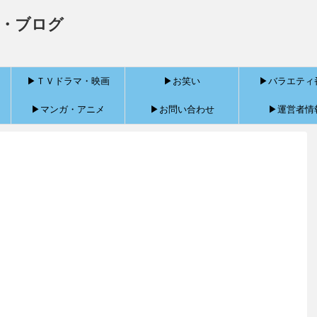
・ブログ
▶ＴＶドラマ・映画
▶お笑い
▶バラエティ
▶マンガ・アニメ
▶お問い合わせ
▶運営者情