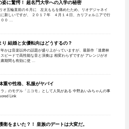
の姿に驚愕！ 超名門大学への入学の秘密
リオ五輪直前の６月に 左太ももを痛めたため、リオデジャネイ
に新しいですが、 ２０１７年 ４月１４日、カリフォルニアで行
００ …
まり 結婚と女優転向はどうするの？
何年かは音楽以外の話題が盛り上がっていますが、最新作「達磨林
スピードで高性能な音と演奏は 相変わらずですが アレンジがオ
粛期間も有効に使 …
 体重や性格、私服がヤバイ
ラ」のモデル「ニコモ」として人気がある 中野あいみちゃんの事
ed Link
 護衛をまいた？！ 皇族のデートは大変だ。