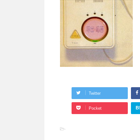
Twitter
B
Pocket
-